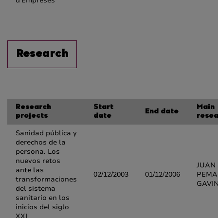
d'Empreses
Research
Research
Start
Main
End date
projects
date
resea
Sanidad pública y
derechos de la
persona. Los
nuevos retos
JUAN
ante las
02/12/2003
01/12/2006
PEMA
transformaciones
GAVI
del sistema
sanitario en los
inicios del siglo
XXI