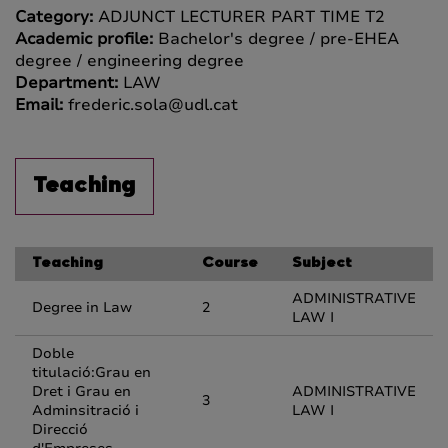
Category:
ADJUNCT LECTURER PART TIME T2
Academic profile:
Bachelor's degree / pre-EHEA
degree / engineering degree
Department:
LAW
Email:
frederic.sola@udl.cat
Teaching
Teaching
Course
Subject
ADMINISTRATIVE
Degree in Law
2
LAW I
Doble
titulació:Grau en
Dret i Grau en
ADMINISTRATIVE
3
Adminsitració i
LAW I
Direcció